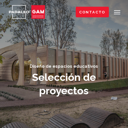
Skip
Menu
to
CONTACTO
main
content
Diseño de espacios educativos
Selección de
proyectos