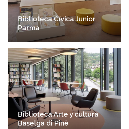
Biblioteca Cívica Junior
Parma
Biblioteca
Arte
y
cultura
Baselga
di
Pinè
Biblioteca Arte y cultura
Baselga di Pinè