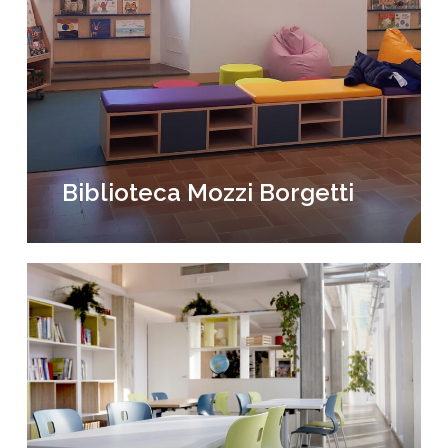
Borgetti
Biblioteca Mozzi Borgetti
Escuela
de
Farmacia
Mantova