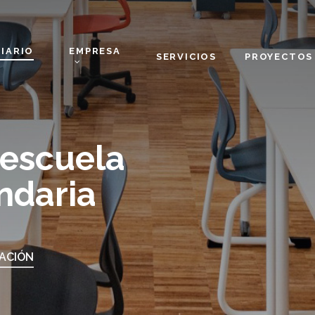
IARIO
EMPRESA
SERVICIOS
PROYECTOS
 escuela
ndaria
MACIÓN