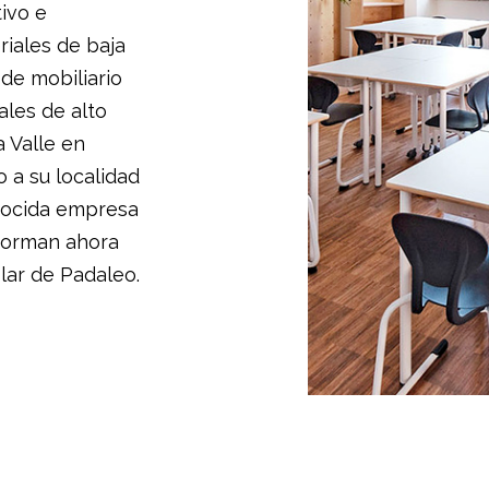
tivo e
iales de baja
de mobiliario
ales de alto
a Valle en
 a su localidad
onocida empresa
 forman ahora
olar de Padaleo.