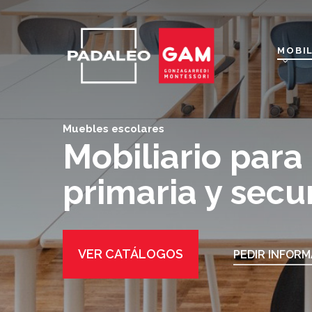
Skip
to
main
MOBIL
content
Muebles escolares
Mobiliario para
primaria y secu
VER CATÁLOGOS
PEDIR INFOR