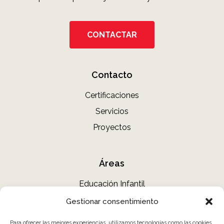
CONTACTAR
Contacto
Certificaciones
Servicios
Proyectos
Áreas
Educación Infantil
Primaria y Secundaria
Gestionar consentimiento
Bibliotecas
Para ofrecer las mejores experiencias, utilizamos tecnologías como las cookies