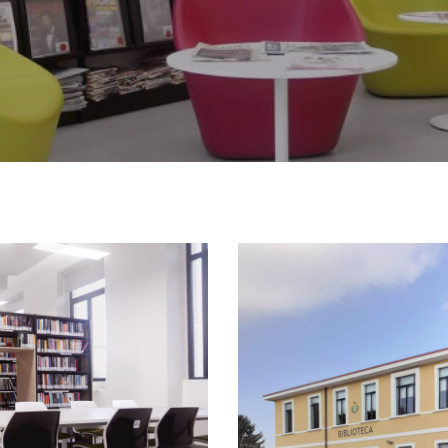
Biblioteca-
gerosa-
brichetto-
mobiliario-
escolar-
padaleo-
202500002