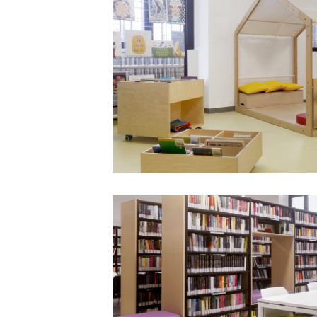
gerosa-
brichetto-
mobiliario-
escolar-
padaleo-
202500005
Biblioteca-
gerosa-
brichetto-
mobiliario-
escolar-
padaleo-