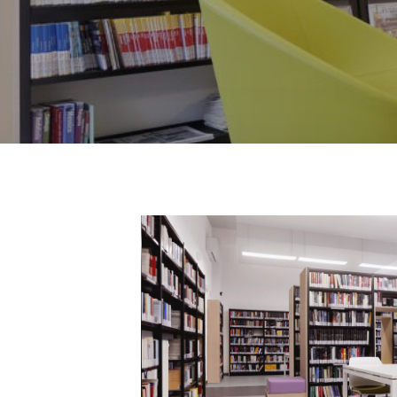
Biblioteca-
gerosa-
brichetto-
mobiliario-
escolar-
padaleo-
202500001