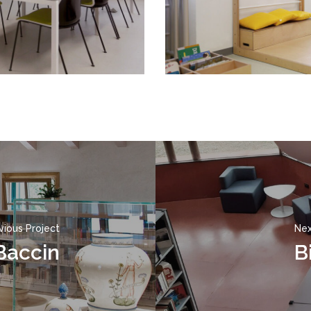
202500008
vious Project
Nex
Baccin
B