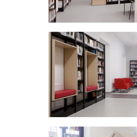
Biblioteca-
gerosa-
brichetto-
mobiliario-
escolar-
padaleo-
202500003
Biblioteca-