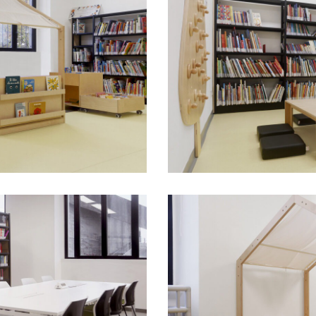
gerosa-
brichetto-
mobiliario-
escolar-
padaleo-
202500006
Biblioteca-
gerosa-
brichetto-
mobiliario-
escolar-
padaleo-