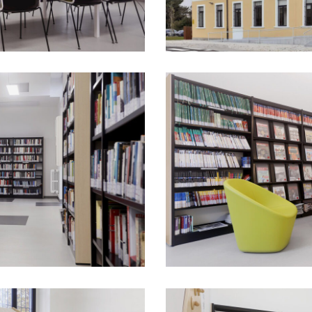
Biblioteca-
gerosa-
brichetto-
mobiliario-
escolar-
padaleo-
202500004
Biblioteca-